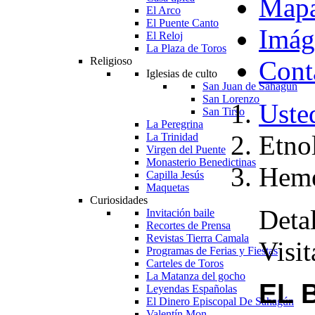
Map
El Arco
El Puente Canto
Imág
El Reloj
La Plaza de Toros
Religioso
Cont
Iglesias de culto
San Juan de Sahagún
San Lorenzo
Usted
San Tirso
La Peregrina
Etno
La Trinidad
Virgen del Puente
Monasterio Benedictinas
Heme
Capilla Jesús
Maquetas
Curiosidades
Detal
Invitación baile
Recortes de Prensa
Revistas Tierra Camala
Visit
Programas de Ferias y Fiestas
Carteles de Toros
La Matanza del gocho
EL 
Leyendas Españolas
El Dinero Episcopal De Sahagún
Valentín Mon