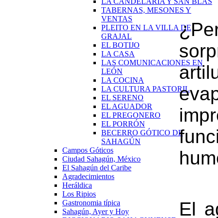
LA CANDELARIA Y SAN BLAS
TABERNAS, MESONES Y
VENTAS
¿Pe
PLEITO EN LA VILLA DE
GRAJAL
sor
EL BOTIJO
LA CASA
LAS COMUNICACIONES EN
art
LEÓN
LA COCINA
eva
LA CULTURA PASTORIL
EL SERENO
EL AGUADOR
impr
EL PREGONERO
EL PORRÓN
fun
BECERRO GÓTICO DE
SAHAGÚN
Campos Góticos
hume
Ciudad Sahagún, México
El Sahagún del Caribe
Agradecimientos
Heráldica
Los Ripios
Gastronomia típica
El a
Sahagún, Ayer y Hoy