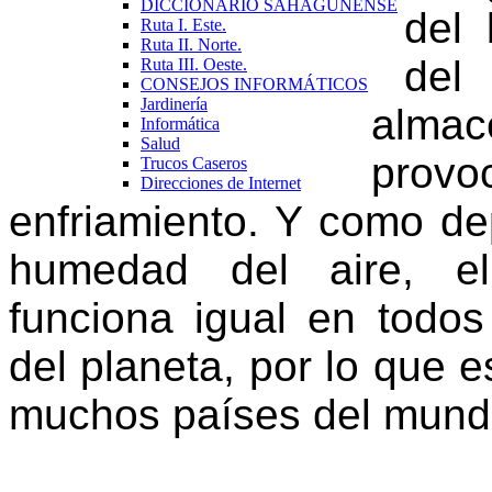
DICCIONARIO SAHAGUNENSE
del 
Ruta I. Este.
Ruta II. Norte.
de
Ruta III. Oeste.
CONSEJOS INFORMÁTICOS
Jardinería
almac
Informática
Salud
prov
Trucos Caseros
Direcciones de Internet
enfriamiento. Y como d
humedad del aire, el
funciona igual en todos
del planeta, por lo que 
muchos países del mund