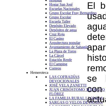
Hospital
El b
Hogar San José
Escuelas Nacionales
Grupo Escolar Fray Bernardino
usa
Grupo Escolar
Escuela Taller
agu
Depósito Elevado
Depósitos de agua
det
Cruz Roja
El Casino
Arquitectura popular
apa
Ayuntamiento de Sahagún
La Plaza de Toros
hist
La Cárcel
Estación Renfe
El Camping
rem
Correos
Hemeroteca
se 
LAS COFRADÍAS
DEVOCIONALES
JOSÉ VELA ZANETTI
con
JUAN CRISÓSTOMO TORBADO
FLÓREZ
actu
LA FAMILIA RURAL LEONESA
SARGAS O VELOS DE PASIÓN