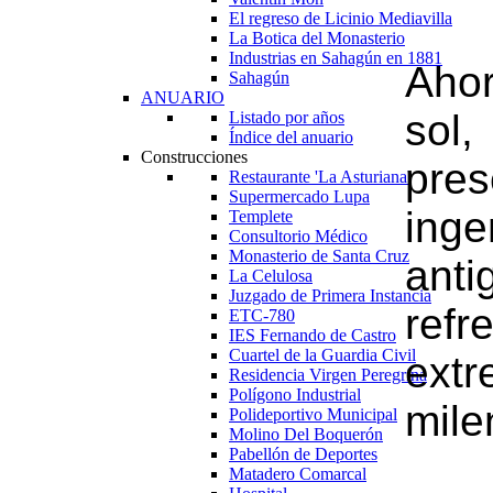
El regreso de Licinio Mediavilla
La Botica del Monasterio
Industrias en Sahagún en 1881
A
ho
Sahagún
ANUARIO
sol
Listado por años
Índice del anuario
Construcciones
pre
Restaurante 'La Asturiana'
Supermercado Lupa
inge
Templete
Consultorio Médico
Monasterio de Santa Cruz
an
La Celulosa
Juzgado de Primera Instancia
refr
ETC-780
IES Fernando de Castro
Cuartel de la Guardia Civil
extr
Residencia Virgen Peregrina
Polígono Industrial
mile
Polideportivo Municipal
Molino Del Boquerón
Pabellón de Deportes
Matadero Comarcal