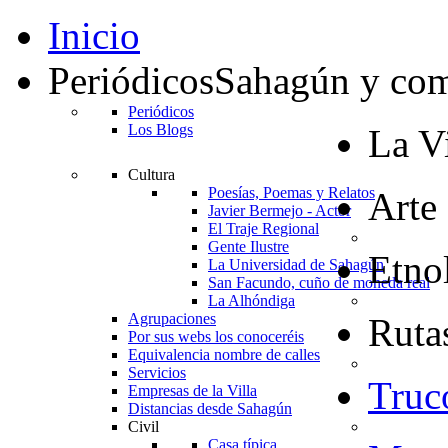
Inicio
Periódicos
Sahagún y co
Periódicos
Los Blogs
La Vi
Cultura
Poesías, Poemas y Relatos
Arte
Javier Bermejo - Actor
El Traje Regional
Gente Ilustre
Etno
La Universidad de Sahagún
San Facundo, cuño de moneda real
La Alhóndiga
Agrupaciones
Rutas
Por sus webs los conoceréis
Equivalencia nombre de calles
Servicios
Truc
Empresas de la Villa
Distancias desde Sahagún
Civil
Casa típica