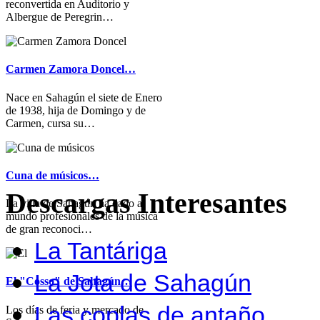
reconvertida en Auditorio y
Albergue de Peregrin…
Carmen Zamora Doncel…
Nace en Sahagún el siete de Enero
de 1938, hija de Domingo y de
Carmen, cursa su…
Cuna de músicos…
Descargas Interesantes
La villa de Sahagún ha dado al
mundo profesionales de la música
de gran reconoci…
La Tantáriga
La Jota de Sahagún
El "Cosso" de Sahagún…
Las coplas de antaño
Los días de feria y mercado de