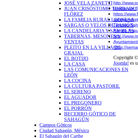
JOSÉ VELA ZANETTI
http://www.
JUAN CRISÓSTOMO TORBADO
Unidos por 
FLÓREZ
https://www
LA FAMILIA RURAL LEONESA
sahagundigi
SARGAS O VELOS DE PASIÓN
Turismo Sa
LA CANDELARIA Y SAN BLAS
Partido Pop
TABERNAS, MESONES Y
http://www.
VENTAS
Ayuntamien
PLEITO EN LA VILLA DE
https://sem
GRAJAL
Copyright ©
EL BOTIJO
Joomla!
es u
LA CASA
LAS COMUNICACIONES EN
LEÓN
LA COCINA
LA CULTURA PASTORIL
EL SERENO
EL AGUADOR
EL PREGONERO
EL PORRÓN
BECERRO GÓTICO DE
SAHAGÚN
Campos Góticos
Ciudad Sahagún, México
El Sahagún del Caribe