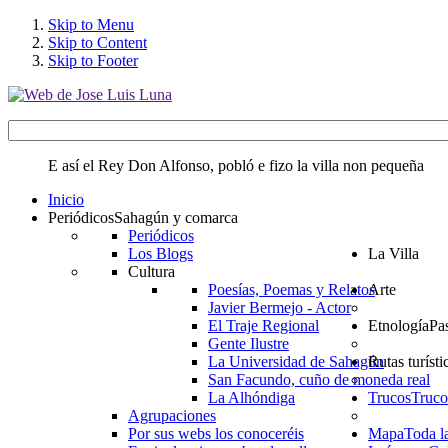
Skip to Menu
Skip to Content
Skip to Footer
E así el Rey Don Alfonso, pobló e fizo la villa non pequeña
Inicio
Periódicos
Sahagún y comarca
Periódicos
Los Blogs
La Villa
Cultura
Poesías, Poemas y Relatos
Arte
Javier Bermejo - Actor
El Traje Regional
Etnología
Pa
Gente Ilustre
La Universidad de Sahagún
Rutas turísti
San Facundo, cuño de moneda real
La Alhóndiga
Trucos
Truco
Agrupaciones
Por sus webs los conoceréis
Mapa
Toda l