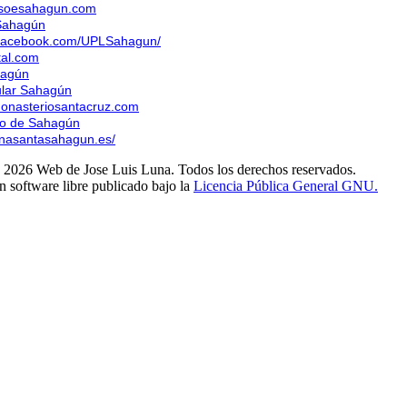
psoesahagun.com
Sahagún
.facebook.com/UPLSahagun/
tal.com
hagún
ular Sahagún
monasteriosantacruz.com
to de Sahagún
anasantasahagun.es/
 2026 Web de Jose Luis Luna. Todos los derechos reservados.
n software libre publicado bajo la
Licencia Pública General GNU.