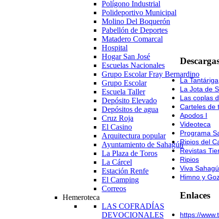
Polígono Industrial
Polideportivo Municipal
Molino Del Boquerón
Pabellón de Deportes
Matadero Comarcal
Hospital
Hogar San José
Descargas
Escuelas Nacionales
Grupo Escolar Fray Bernardino
La Tantáriga
Grupo Escolar
La Jota de 
Escuela Taller
Las coplas 
Depósito Elevado
Carteles de 
Depósitos de agua
Apodos I
Cruz Roja
Videoteca
El Casino
Programa Sa
Arquitectura popular
Ripios del C
Ayuntamiento de Sahagún
Revistas Ti
La Plaza de Toros
Ripios
La Cárcel
Viva Sahag
Estación Renfe
Himno y Goz
El Camping
Correos
Enlaces
Hemeroteca
LAS COFRADÍAS
DEVOCIONALES
https://www