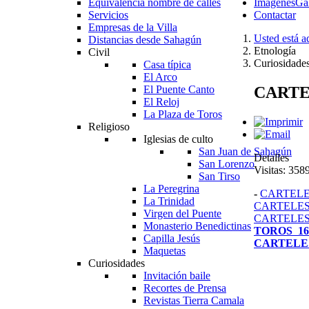
Equivalencia nombre de calles
Imágenes
Gal
Servicios
Contactar
Empresas de la Villa
Usted está a
Distancias desde Sahagún
Etnología
Civil
Curiosidade
Casa típica
El Arco
CARTE
El Puente Canto
El Reloj
La Plaza de Toros
Religioso
Iglesias de culto
San Juan de Sahagún
Detalles
San Lorenzo
Visitas: 358
San Tirso
La Peregrina
-
CARTELE
La Trinidad
CARTELES
Virgen del Puente
CARTELES
Monasterio Benedictinas
TOROS 1
Capilla Jesús
CARTELES
Maquetas
Curiosidades
Invitación baile
Recortes de Prensa
Revistas Tierra Camala