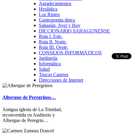
Agradecimientos
Heráldica
Los Ripios
Gastronomia típica
Sahagún, Ayer y Hoy
DICCIONARIO SAHAGUNENSE
Ruta I. Este.
Ruta II. Norte.
Ruta III. Oeste.
CONSEJOS INFORMÁTICOS
Jardinería
Informática
Salud
Trucos Caseros
Direcciones de Internet
Albergue de Peregrinos…
Antigua iglesia de La Trinidad,
reconvertida en Auditorio y
Albergue de Peregrin…