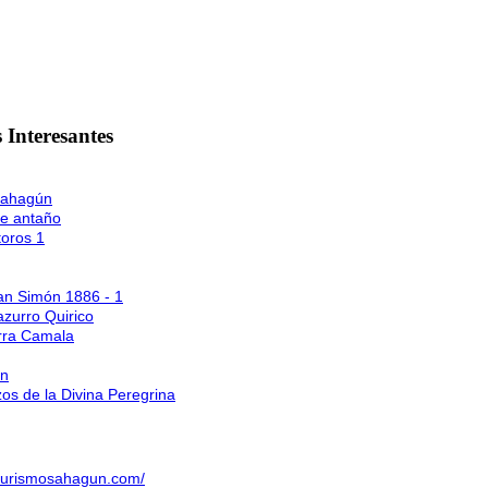
 Interesantes
Sahagún
de antaño
toros 1
n Simón 1886 - 1
azurro Quirico
erra Camala
ún
os de la Divina Peregrina
.turismosahagun.com/