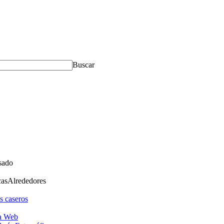
Buscar
sado
cas
Alrededores
s caseros
a Web