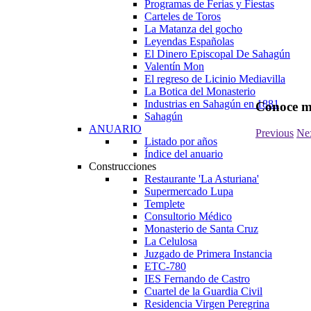
Programas de Ferias y Fiestas
Carteles de Toros
La Matanza del gocho
Leyendas Españolas
El Dinero Episcopal De Sahagún
Valentín Mon
El regreso de Licinio Mediavilla
La Botica del Monasterio
Industrias en Sahagún en 1881
Conoce m
Sahagún
ANUARIO
Previous
Ne
Listado por años
Índice del anuario
Construcciones
Restaurante 'La Asturiana'
Supermercado Lupa
Templete
Consultorio Médico
Monasterio de Santa Cruz
La Celulosa
Juzgado de Primera Instancia
ETC-780
IES Fernando de Castro
Cuartel de la Guardia Civil
Residencia Virgen Peregrina