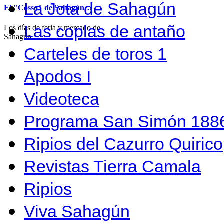
La Jota de Sahagún
El "Cosso" de Sahagún…
Las coplas de antaño
Los días de feria y mercado de
Sahagún…
Carteles de toros 1
Apodos I
Videoteca
Programa San Simón 1886
Ripios del Cazurro Quirico
Revistas Tierra Camala
Ripios
Viva Sahagún