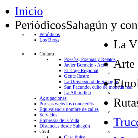
Inicio
Periódicos
Sahagún y co
Periódicos
Los Blogs
La Vi
Cultura
Poesías, Poemas y Relatos
Arte
Javier Bermejo - Actor
El Traje Regional
Gente Ilustre
Etno
La Universidad de Sahagún
San Facundo, cuño de moneda real
La Alhóndiga
Agrupaciones
Rutas
Por sus webs los conoceréis
Equivalencia nombre de calles
Servicios
Truc
Empresas de la Villa
Distancias desde Sahagún
Civil
Casa típica