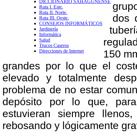
DICCIONARIO SAHAGUNENSE
grup
Ruta I. Este.
Ruta II. Norte.
dos 
Ruta III. Oeste.
CONSEJOS INFORMÁTICOS
tuber
Jardinería
Informática
regula
Salud
Trucos Caseros
150 mm
Direcciones de Internet
grandes por lo que el cos
elevado y totalmente desp
problema de no estar comun
depósito por lo que, par
estuvieran siempre lleno
rebosando y lógicamente gra