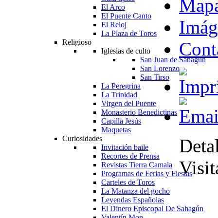
Map
El Arco
El Puente Canto
Imág
El Reloj
La Plaza de Toros
Religioso
Cont
Iglesias de culto
San Juan de Sahagún
San Lorenzo
San Tirso
La Peregrina
La Trinidad
Virgen del Puente
Monasterio Benedictinas
Capilla Jesús
Maquetas
Curiosidades
Detal
Invitación baile
Recortes de Prensa
Visi
Revistas Tierra Camala
Programas de Ferias y Fiestas
Carteles de Toros
La Matanza del gocho
Leyendas Españolas
El Dinero Episcopal De Sahagún
Valentín Mon