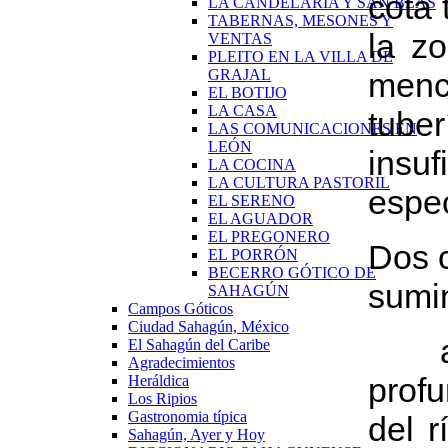
cota 
LA CANDELARIA Y SAN BLAS
TABERNAS, MESONES Y
la zo
VENTAS
PLEITO EN LA VILLA DE
GRAJAL
menc
EL BOTIJO
LA CASA
tube
LAS COMUNICACIONES EN
LEÓN
insuf
LA COCINA
LA CULTURA PASTORIL
espec
EL SERENO
EL AGUADOR
EL PREGONERO
Dos 
EL PORRÓN
BECERRO GÓTICO DE
sumin
SAHAGÚN
Campos Góticos
Ciudad Sahagún, México
a) 
El Sahagún del Caribe
Agradecimientos
prof
Heráldica
Los Ripios
Gastronomia típica
del 
Sahagún, Ayer y Hoy