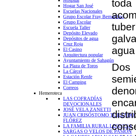
toda
Hospital
Hogar San José
Escuelas Nacionales
acom
Grupo Escolar Fray Bernardino
Grupo Escolar
tube
Escuela Taller
Depósito Elevado
galv
Depósitos de agua
Cruz Roja
agua
El Casino
Arquitectura popular
Ayuntamiento de Sahagún
Dos
La Plaza de Toros
La Cárcel
semi
Estación Renfe
El Camping
Correos
deno
Hemeroteca
LAS COFRADÍAS
enca
DEVOCIONALES
JOSÉ VELA ZANETTI
dis
JUAN CRISÓSTOMO TORBADO
FLÓREZ
cons
LA FAMILIA RURAL LEONESA
SARGAS O VELOS DE PASIÓN