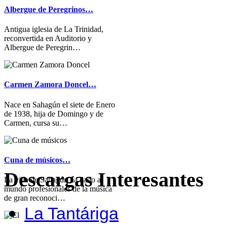
Albergue de Peregrinos…
Antigua iglesia de La Trinidad,
reconvertida en Auditorio y
Albergue de Peregrin…
Carmen Zamora Doncel…
Nace en Sahagún el siete de Enero
de 1938, hija de Domingo y de
Carmen, cursa su…
Cuna de músicos…
Descargas Interesantes
La villa de Sahagún ha dado al
mundo profesionales de la música
de gran reconoci…
La Tantáriga