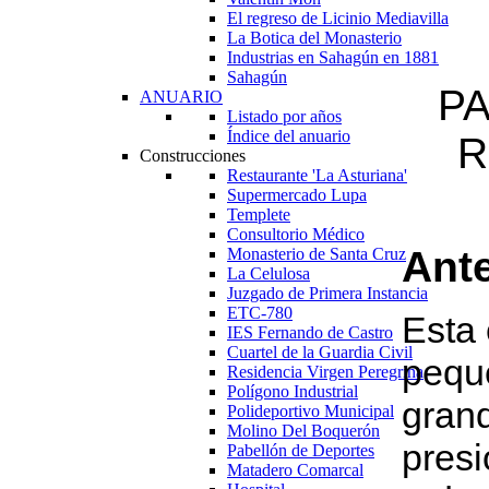
El regreso de Licinio Mediavilla
La Botica del Monasterio
Industrias en Sahagún en 1881
Sahagún
PA
ANUARIO
Listado por años
Índice del anuario
R
Construcciones
Restaurante 'La Asturiana'
Supermercado Lupa
Templete
Consultorio Médico
Ante
Monasterio de Santa Cruz
La Celulosa
Juzgado de Primera Instancia
ETC-780
Esta 
IES Fernando de Castro
Cuartel de la Guardia Civil
pequ
Residencia Virgen Peregrina
Polígono Industrial
gran
Polideportivo Municipal
Molino Del Boquerón
pres
Pabellón de Deportes
Matadero Comarcal