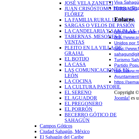
Viva Sahag
JOSÉ VELA ZANETTI
Himno y Goz
JUAN CRISÓSTOMO TORBADO
FLÓREZ
Enlaces
LA FAMILIA RURAL LEONESA
SARGAS O VELOS DE PASIÓN
LA CANDELARIA Y SAN BLAS
https://www
TABERNAS, MESONES Y
http://www.
VENTAS
Unidos por 
PLEITO EN LA VILLA DE
https://www
GRAJAL
sahagundigi
EL BOTIJO
Turismo Sa
LA CASA
Partido Pop
LAS COMUNICACIONES EN
http://www.
LEÓN
Ayuntamien
LA COCINA
https://sem
LA CULTURA PASTORIL
EL SERENO
Copyright ©
EL AGUADOR
Joomla!
es u
EL PREGONERO
EL PORRÓN
BECERRO GÓTICO DE
SAHAGÚN
Campos Góticos
Ciudad Sahagún, México
El Sahagún del Caribe