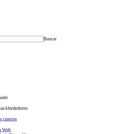
Buscar
sado
cas
Alrededores
s caseros
a Web