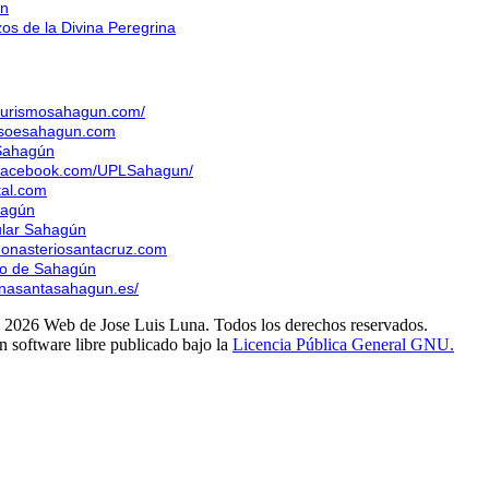
ún
os de la Divina Peregrina
.turismosahagun.com/
psoesahagun.com
Sahagún
.facebook.com/UPLSahagun/
tal.com
hagún
ular Sahagún
monasteriosantacruz.com
to de Sahagún
anasantasahagun.es/
 2026 Web de Jose Luis Luna. Todos los derechos reservados.
n software libre publicado bajo la
Licencia Pública General GNU.