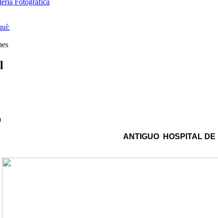
ería Fotográfica
quí:
nes
l
0
ANTIGUO HOSPITAL DE