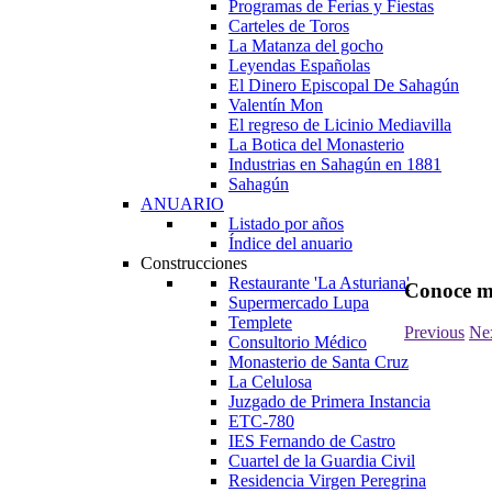
Programas de Ferias y Fiestas
Carteles de Toros
La Matanza del gocho
Leyendas Españolas
El Dinero Episcopal De Sahagún
Valentín Mon
El regreso de Licinio Mediavilla
La Botica del Monasterio
Industrias en Sahagún en 1881
Sahagún
ANUARIO
Listado por años
Índice del anuario
Construcciones
Restaurante 'La Asturiana'
Conoce m
Supermercado Lupa
Templete
Previous
Ne
Consultorio Médico
Monasterio de Santa Cruz
La Celulosa
Juzgado de Primera Instancia
ETC-780
IES Fernando de Castro
Cuartel de la Guardia Civil
Residencia Virgen Peregrina