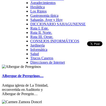
Agradecimientos
Heráldica
Los Ripios
Gastronomia típica
Sahagún, Ayer y Hoy
DICCIONARIO SAHAGUNENSE
Ruta I. Este.
Ruta II. Norte.
Ruta III. Oeste.
CONSEJOS INFORMÁTICOS
Jardinería
Informática
Salud
Trucos Caseros
Direcciones de Internet
Albergue de Peregrinos…
Antigua iglesia de La Trinidad,
reconvertida en Auditorio y
Albergue de Peregrin…