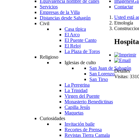
Equivalencia nombre de calles
Imágenes
Gal
Servicios
Contactar
Empresas de la Villa
Usted está a
Distancias desde Sahagún
Etnología
Civil
Construccio
Casa típica
El Arco
Hospita
El Puente Canto
El Reloj
La Plaza de Toros
Religioso
Iglesias de culto
San Juan de Sahagún
Detalles
San Lorenzo
Visitas: 331
San Tirso
La Peregrina
La Trinidad
Virgen del Puente
Monasterio Benedictinas
Capilla Jesús
Maquetas
Curiosidades
Invitación baile
Recortes de Prensa
Revistas Tierra Camala