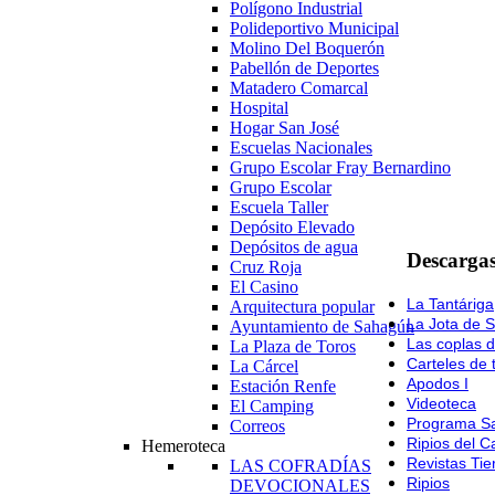
Polígono Industrial
Polideportivo Municipal
Molino Del Boquerón
Pabellón de Deportes
Matadero Comarcal
Hospital
Hogar San José
Escuelas Nacionales
Grupo Escolar Fray Bernardino
Grupo Escolar
Escuela Taller
Depósito Elevado
Depósitos de agua
Descargas
Cruz Roja
El Casino
La Tantáriga
Arquitectura popular
La Jota de 
Ayuntamiento de Sahagún
Las coplas 
La Plaza de Toros
Carteles de 
La Cárcel
Apodos I
Estación Renfe
Videoteca
El Camping
Programa Sa
Correos
Ripios del C
Hemeroteca
Revistas Ti
LAS COFRADÍAS
Ripios
DEVOCIONALES