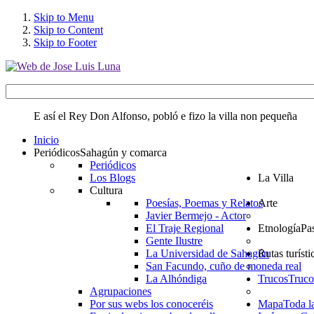
Skip to Menu
Skip to Content
Skip to Footer
E así el Rey Don Alfonso, pobló e fizo la villa non pequeña
Inicio
Periódicos
Sahagún y comarca
Periódicos
Los Blogs
La Villa
Cultura
Poesías, Poemas y Relatos
Arte
Javier Bermejo - Actor
El Traje Regional
Etnología
Pa
Gente Ilustre
La Universidad de Sahagún
Rutas turísti
San Facundo, cuño de moneda real
La Alhóndiga
Trucos
Truco
Agrupaciones
Por sus webs los conoceréis
Mapa
Toda l