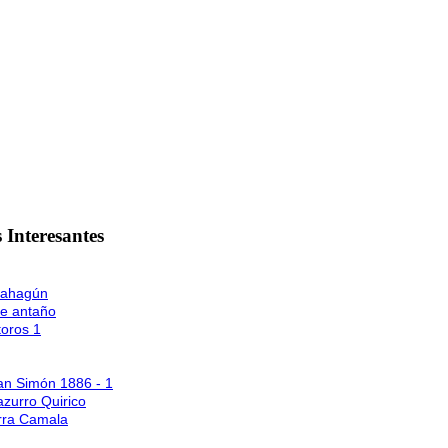
 Interesantes
Sahagún
de antaño
toros 1
n Simón 1886 - 1
azurro Quirico
erra Camala