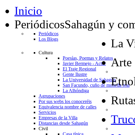
Inicio
Periódicos
Sahagún y co
Periódicos
Los Blogs
La Vi
Cultura
Poesías, Poemas y Relatos
Arte
Javier Bermejo - Actor
El Traje Regional
Gente Ilustre
Etno
La Universidad de Sahagún
San Facundo, cuño de moneda real
La Alhóndiga
Agrupaciones
Rutas
Por sus webs los conoceréis
Equivalencia nombre de calles
Servicios
Truc
Empresas de la Villa
Distancias desde Sahagún
Civil
Casa típica