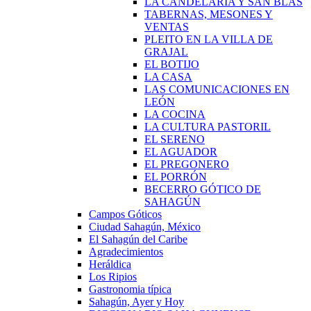
LA CANDELARIA Y SAN BLAS
TABERNAS, MESONES Y
VENTAS
PLEITO EN LA VILLA DE
GRAJAL
EL BOTIJO
LA CASA
LAS COMUNICACIONES EN
LEÓN
LA COCINA
LA CULTURA PASTORIL
EL SERENO
EL AGUADOR
EL PREGONERO
EL PORRÓN
BECERRO GÓTICO DE
SAHAGÚN
Campos Góticos
Ciudad Sahagún, México
El Sahagún del Caribe
Agradecimientos
Heráldica
Los Ripios
Gastronomia típica
Sahagún, Ayer y Hoy