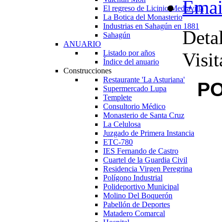
El regreso de Licinio Mediavilla
La Botica del Monasterio
Industrias en Sahagún en 1881
Detal
Sahagún
ANUARIO
Listado por años
Visit
Índice del anuario
Construcciones
Restaurante 'La Asturiana'
PO
Supermercado Lupa
Templete
Consultorio Médico
Monasterio de Santa Cruz
La Celulosa
Juzgado de Primera Instancia
ETC-780
IES Fernando de Castro
Cuartel de la Guardia Civil
Residencia Virgen Peregrina
Polígono Industrial
Polideportivo Municipal
Molino Del Boquerón
Pabellón de Deportes
Matadero Comarcal