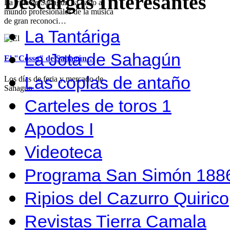
Descargas Interesantes
La villa de Sahagún ha dado al
mundo profesionales de la música
de gran reconoci…
La Tantáriga
La Jota de Sahagún
El "Cosso" de Sahagún…
Las coplas de antaño
Los días de feria y mercado de
Sahagún…
Carteles de toros 1
Apodos I
Videoteca
Programa San Simón 1886
Ripios del Cazurro Quirico
Revistas Tierra Camala