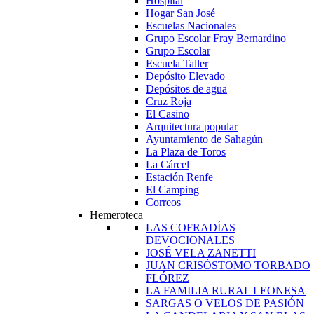
Hospital
Hogar San José
Escuelas Nacionales
Grupo Escolar Fray Bernardino
Grupo Escolar
Escuela Taller
Depósito Elevado
Depósitos de agua
Cruz Roja
El Casino
Arquitectura popular
Ayuntamiento de Sahagún
La Plaza de Toros
La Cárcel
Estación Renfe
El Camping
Correos
Hemeroteca
LAS COFRADÍAS
DEVOCIONALES
JOSÉ VELA ZANETTI
JUAN CRISÓSTOMO TORBADO
FLÓREZ
LA FAMILIA RURAL LEONESA
SARGAS O VELOS DE PASIÓN