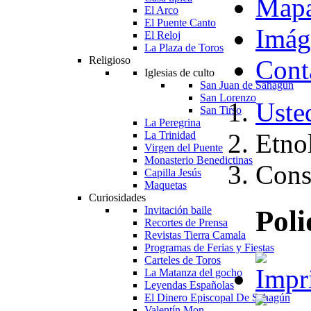
Map
El Arco
El Puente Canto
Imág
El Reloj
La Plaza de Toros
Religioso
Cont
Iglesias de culto
San Juan de Sahagún
San Lorenzo
Usted
San Tirso
La Peregrina
Etno
La Trinidad
Virgen del Puente
Monasterio Benedictinas
Cons
Capilla Jesús
Maquetas
Curiosidades
Invitación baile
Poli
Recortes de Prensa
Revistas Tierra Camala
Programas de Ferias y Fiestas
Carteles de Toros
La Matanza del gocho
Leyendas Españolas
El Dinero Episcopal De Sahagún
Valentín Mon