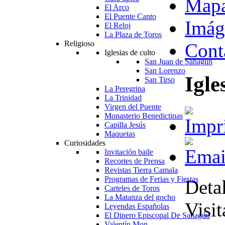
Map
El Arco
El Puente Canto
Imág
El Reloj
La Plaza de Toros
Religioso
Cont
Iglesias de culto
San Juan de Sahagún
San Lorenzo
Igl
San Tirso
La Peregrina
La Trinidad
Virgen del Puente
Monasterio Benedictinas
Capilla Jesús
Maquetas
Curiosidades
Invitación baile
Recortes de Prensa
Revistas Tierra Camala
Programas de Ferias y Fiestas
Detal
Carteles de Toros
La Matanza del gocho
Visit
Leyendas Españolas
El Dinero Episcopal De Sahagún
Valentín Mon