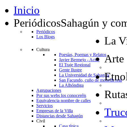
Inicio
Periódicos
Sahagún y co
Periódicos
Los Blogs
La Vi
Cultura
Poesías, Poemas y Relatos
Arte
Javier Bermejo - Actor
El Traje Regional
Gente Ilustre
Etno
La Universidad de Sahagún
San Facundo, cuño de moneda real
La Alhóndiga
Agrupaciones
Rutas
Por sus webs los conoceréis
Equivalencia nombre de calles
Servicios
Truc
Empresas de la Villa
Distancias desde Sahagún
Civil
Casa típica