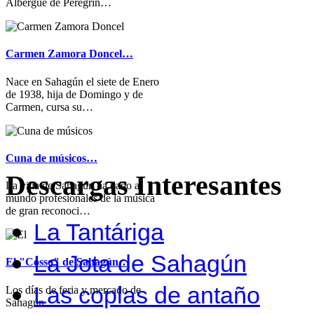
Albergue de Peregrin…
Carmen Zamora Doncel…
Nace en Sahagún el siete de Enero
de 1938, hija de Domingo y de
Carmen, cursa su…
Cuna de músicos…
Descargas Interesantes
La villa de Sahagún ha dado al
mundo profesionales de la música
de gran reconoci…
La Tantáriga
La Jota de Sahagún
El "Cosso" de Sahagún…
Las coplas de antaño
Los días de feria y mercado de
Sahagún…