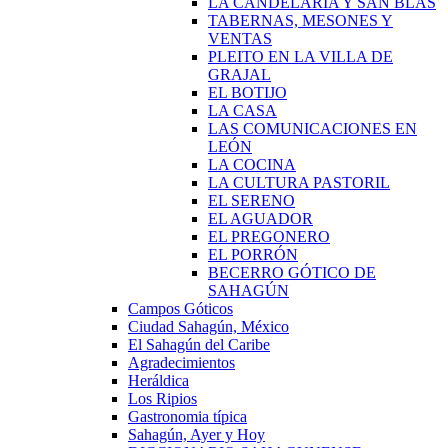
LA CANDELARIA Y SAN BLAS
TABERNAS, MESONES Y
VENTAS
PLEITO EN LA VILLA DE
GRAJAL
EL BOTIJO
LA CASA
LAS COMUNICACIONES EN
LEÓN
LA COCINA
LA CULTURA PASTORIL
EL SERENO
EL AGUADOR
EL PREGONERO
EL PORRÓN
BECERRO GÓTICO DE
SAHAGÚN
Campos Góticos
Ciudad Sahagún, México
El Sahagún del Caribe
Agradecimientos
Heráldica
Los Ripios
Gastronomia típica
Sahagún, Ayer y Hoy