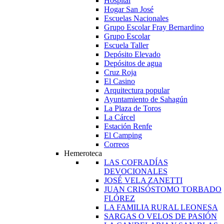
Hospital
Hogar San José
Escuelas Nacionales
Grupo Escolar Fray Bernardino
Grupo Escolar
Escuela Taller
Depósito Elevado
Depósitos de agua
Cruz Roja
El Casino
Arquitectura popular
Ayuntamiento de Sahagún
La Plaza de Toros
La Cárcel
Estación Renfe
El Camping
Correos
Hemeroteca
LAS COFRADÍAS
DEVOCIONALES
JOSÉ VELA ZANETTI
JUAN CRISÓSTOMO TORBADO
FLÓREZ
LA FAMILIA RURAL LEONESA
SARGAS O VELOS DE PASIÓN