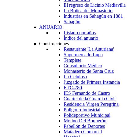
El regreso de Licinio Mediavilla
La Botica del Monasterio
Industrias en Sahagún en 1881
Sahagún
ANUARIO
Listado por años
Índice del anuario
Construcciones
Restaurante 'La Asturiana'
Supermercado Lupa
Templete
Consultorio Médico
Monasterio de Santa Cruz
La Celulosa
Juzgado de Primera Instancia
ETC-780
IES Fernando de Castro
Cuartel de la Guardia Civil
Residencia Virgen Peregrina
Polígono Industrial
Polideportivo Municipal
Molino Del Boquerón
Pabellón de Deportes
Matadero Comarcal