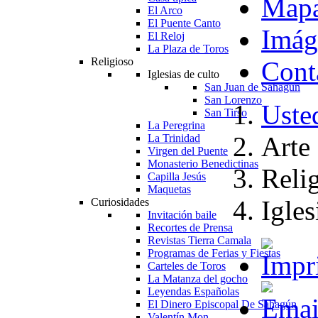
Map
El Arco
El Puente Canto
Imág
El Reloj
La Plaza de Toros
Religioso
Cont
Iglesias de culto
San Juan de Sahagún
San Lorenzo
Usted
San Tirso
La Peregrina
Arte
La Trinidad
Virgen del Puente
Monasterio Benedictinas
Reli
Capilla Jesús
Maquetas
Igles
Curiosidades
Invitación baile
Recortes de Prensa
Revistas Tierra Camala
Programas de Ferias y Fiestas
Carteles de Toros
La Matanza del gocho
Leyendas Españolas
El Dinero Episcopal De Sahagún
Valentín Mon