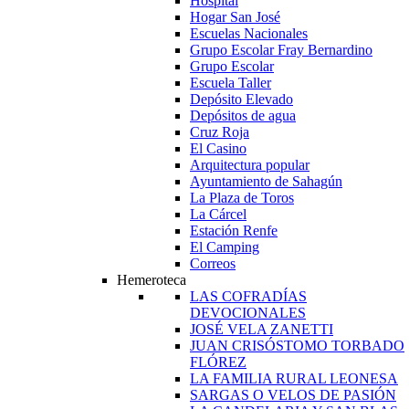
Hospital
Hogar San José
Escuelas Nacionales
Grupo Escolar Fray Bernardino
Grupo Escolar
Escuela Taller
Depósito Elevado
Depósitos de agua
Cruz Roja
El Casino
Arquitectura popular
Ayuntamiento de Sahagún
La Plaza de Toros
La Cárcel
Estación Renfe
El Camping
Correos
Hemeroteca
LAS COFRADÍAS
DEVOCIONALES
JOSÉ VELA ZANETTI
JUAN CRISÓSTOMO TORBADO
FLÓREZ
LA FAMILIA RURAL LEONESA
SARGAS O VELOS DE PASIÓN