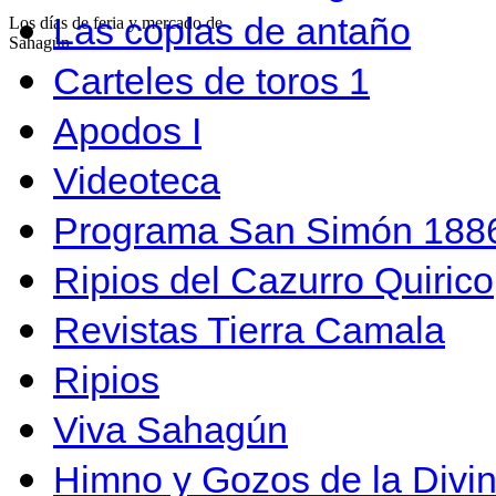
Las coplas de antaño
Los días de feria y mercado de
Sahagún…
Carteles de toros 1
Apodos I
Videoteca
Programa San Simón 1886
Ripios del Cazurro Quirico
Revistas Tierra Camala
Ripios
Viva Sahagún
Himno y Gozos de la Divi