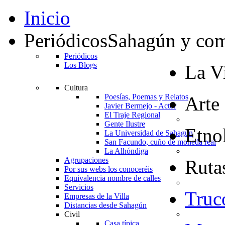
Inicio
Periódicos
Sahagún y co
Periódicos
Los Blogs
La Vi
Cultura
Poesías, Poemas y Relatos
Arte
Javier Bermejo - Actor
El Traje Regional
Gente Ilustre
Etno
La Universidad de Sahagún
San Facundo, cuño de moneda real
La Alhóndiga
Agrupaciones
Rutas
Por sus webs los conoceréis
Equivalencia nombre de calles
Servicios
Truc
Empresas de la Villa
Distancias desde Sahagún
Civil
Casa típica