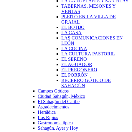
LA CANDELARIA Y SAN BLAS
TABERNAS, MESONES Y
VENTAS
PLEITO EN LA VILLA DE
GRAJAL
EL BOTIJO
LA CASA
LAS COMUNICACIONES EN
LEÓN
LA COCINA
LA CULTURA PASTORIL
EL SERENO
EL AGUADOR
EL PREGONERO
EL PORRÓN
BECERRO GÓTICO DE
SAHAGÚN
Campos Góticos
Ciudad Sahagún, México
El Sahagún del Caribe
Agradecimientos
Heráldica
Los Ripios
Gastronomia típica
Sahagún, Ayer y Hoy