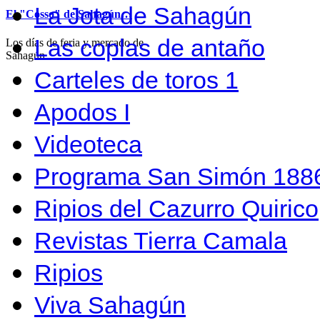
La Jota de Sahagún
El "Cosso" de Sahagún…
Las coplas de antaño
Los días de feria y mercado de
Sahagún…
Carteles de toros 1
Apodos I
Videoteca
Programa San Simón 1886
Ripios del Cazurro Quirico
Revistas Tierra Camala
Ripios
Viva Sahagún