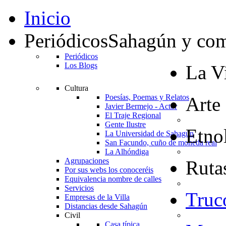
Inicio
Periódicos
Sahagún y co
Periódicos
Los Blogs
La Vi
Cultura
Poesías, Poemas y Relatos
Arte
Javier Bermejo - Actor
El Traje Regional
Gente Ilustre
Etno
La Universidad de Sahagún
San Facundo, cuño de moneda real
La Alhóndiga
Agrupaciones
Rutas
Por sus webs los conoceréis
Equivalencia nombre de calles
Servicios
Truc
Empresas de la Villa
Distancias desde Sahagún
Civil
Casa típica