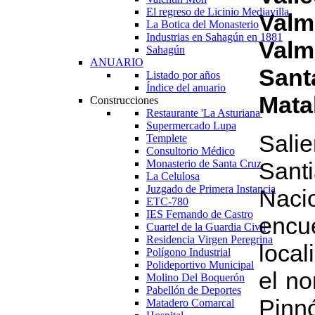
El regreso de Licinio Mediavilla
Val
La Botica del Monasterio
Industrias en Sahagún en 1881
Valm
Sahagún
ANUARIO
Sant
Listado por años
Índice del anuario
Mata
Construcciones
Restaurante 'La Asturiana'
Supermercado Lupa
S
ali
Templete
Consultorio Médico
Monasterio de Santa Cruz
Sant
La Celulosa
Juzgado de Primera Instancia
Nac
ETC-780
IES Fernando de Castro
encu
Cuartel de la Guardia Civil
Residencia Virgen Peregrina
local
Polígono Industrial
Polideportivo Municipal
el no
Molino Del Boquerón
Pabellón de Deportes
Pinn
Matadero Comarcal