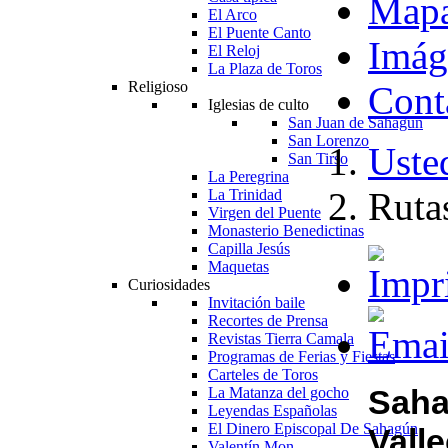
Map
El Arco
El Puente Canto
Imág
El Reloj
La Plaza de Toros
Religioso
Cont
Iglesias de culto
San Juan de Sahagún
San Lorenzo
Usted
San Tirso
La Peregrina
Rutas
La Trinidad
Virgen del Puente
Monasterio Benedictinas
Capilla Jesús
Maquetas
Curiosidades
Invitación baile
Recortes de Prensa
Revistas Tierra Camala
Programas de Ferias y Fiestas
Carteles de Toros
Sah
La Matanza del gocho
Leyendas Españolas
El Dinero Episcopal De Sahagún
Valle
Valentín Mon