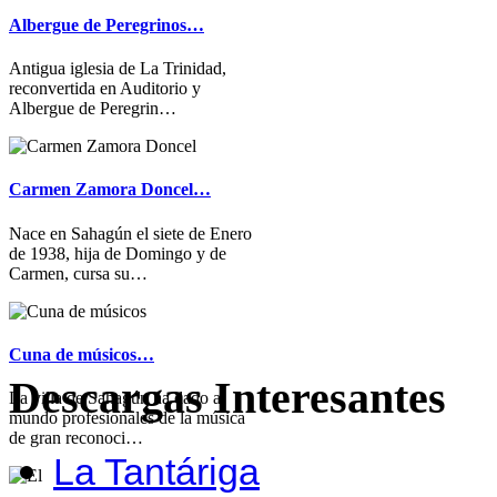
Albergue de Peregrinos…
Antigua iglesia de La Trinidad,
reconvertida en Auditorio y
Albergue de Peregrin…
Carmen Zamora Doncel…
Nace en Sahagún el siete de Enero
de 1938, hija de Domingo y de
Carmen, cursa su…
Cuna de músicos…
Descargas Interesantes
La villa de Sahagún ha dado al
mundo profesionales de la música
de gran reconoci…
La Tantáriga