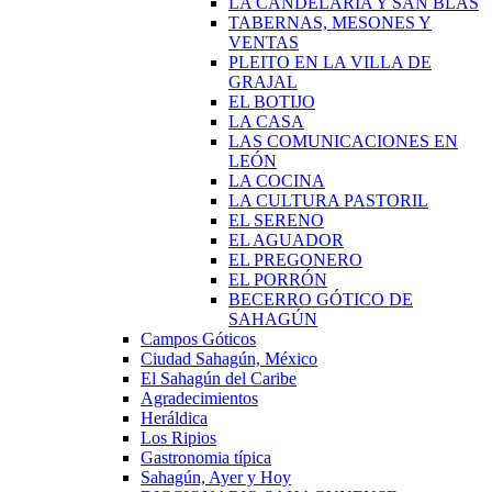
LA CANDELARIA Y SAN BLAS
TABERNAS, MESONES Y
VENTAS
PLEITO EN LA VILLA DE
GRAJAL
EL BOTIJO
LA CASA
LAS COMUNICACIONES EN
LEÓN
LA COCINA
LA CULTURA PASTORIL
EL SERENO
EL AGUADOR
EL PREGONERO
EL PORRÓN
BECERRO GÓTICO DE
SAHAGÚN
Campos Góticos
Ciudad Sahagún, México
El Sahagún del Caribe
Agradecimientos
Heráldica
Los Ripios
Gastronomia típica
Sahagún, Ayer y Hoy