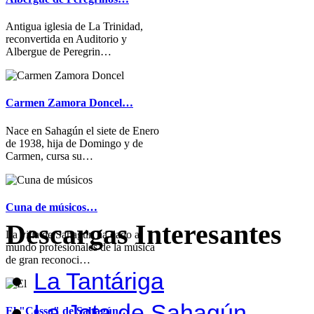
Antigua iglesia de La Trinidad,
reconvertida en Auditorio y
Albergue de Peregrin…
Carmen Zamora Doncel…
Nace en Sahagún el siete de Enero
de 1938, hija de Domingo y de
Carmen, cursa su…
Cuna de músicos…
Descargas Interesantes
La villa de Sahagún ha dado al
mundo profesionales de la música
de gran reconoci…
La Tantáriga
La Jota de Sahagún
El "Cosso" de Sahagún…