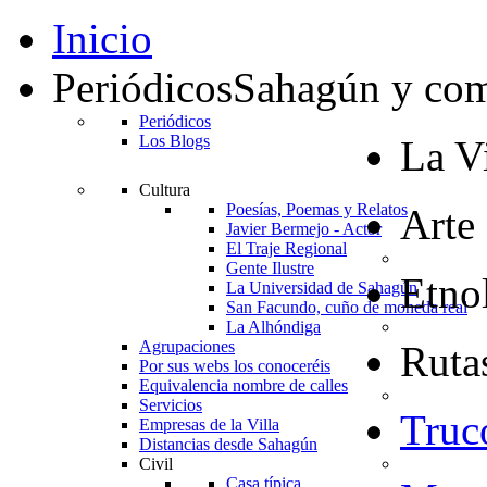
Inicio
Periódicos
Sahagún y co
Periódicos
Los Blogs
La Vi
Cultura
Poesías, Poemas y Relatos
Arte
Javier Bermejo - Actor
El Traje Regional
Gente Ilustre
Etno
La Universidad de Sahagún
San Facundo, cuño de moneda real
La Alhóndiga
Agrupaciones
Rutas
Por sus webs los conoceréis
Equivalencia nombre de calles
Servicios
Truc
Empresas de la Villa
Distancias desde Sahagún
Civil
Casa típica