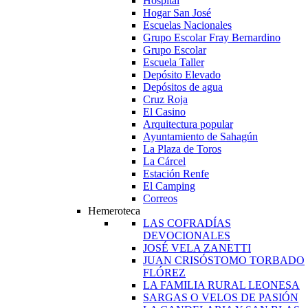
Hospital
Hogar San José
Escuelas Nacionales
Grupo Escolar Fray Bernardino
Grupo Escolar
Escuela Taller
Depósito Elevado
Depósitos de agua
Cruz Roja
El Casino
Arquitectura popular
Ayuntamiento de Sahagún
La Plaza de Toros
La Cárcel
Estación Renfe
El Camping
Correos
Hemeroteca
LAS COFRADÍAS
DEVOCIONALES
JOSÉ VELA ZANETTI
JUAN CRISÓSTOMO TORBADO
FLÓREZ
LA FAMILIA RURAL LEONESA
SARGAS O VELOS DE PASIÓN