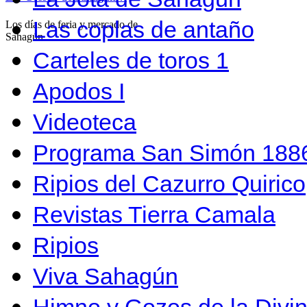
Las coplas de antaño
Los días de feria y mercado de
Sahagún…
Carteles de toros 1
Apodos I
Videoteca
Programa San Simón 1886
Ripios del Cazurro Quirico
Revistas Tierra Camala
Ripios
Viva Sahagún
Himno y Gozos de la Divi