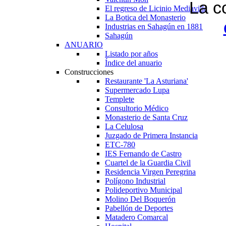
La c
El regreso de Licinio Mediavilla
La Botica del Monasterio
Industrias en Sahagún en 1881
Sahagún
ANUARIO
Listado por años
Índice del anuario
Construcciones
Restaurante 'La Asturiana'
Supermercado Lupa
Templete
Consultorio Médico
Monasterio de Santa Cruz
La Celulosa
Juzgado de Primera Instancia
ETC-780
IES Fernando de Castro
Cuartel de la Guardia Civil
Residencia Virgen Peregrina
Polígono Industrial
Polideportivo Municipal
Molino Del Boquerón
Pabellón de Deportes
Matadero Comarcal