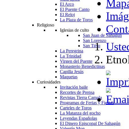
Map
El Arco
El Puente Canto
Imág
El Reloj
La Plaza de Toros
Religioso
Cont
Iglesias de culto
San Juan de Sahagún
San Lorenzo
Usted
San Tirso
La Peregrina
Etno
La Trinidad
Virgen del Puente
Monasterio Benedictinas
Capilla Jesús
Maquetas
Curiosidades
Invitación baile
Recortes de Prensa
Revistas Tierra Camala
Programas de Ferias y Fiestas
Carteles de Toros
La Matanza del gocho
Leyendas Españolas
El Dinero Episcopal De Sahagún
Valentín Mon