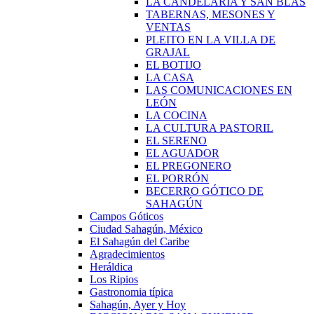
LA CANDELARIA Y SAN BLAS
TABERNAS, MESONES Y
VENTAS
PLEITO EN LA VILLA DE
GRAJAL
EL BOTIJO
LA CASA
LAS COMUNICACIONES EN
LEÓN
LA COCINA
LA CULTURA PASTORIL
EL SERENO
EL AGUADOR
EL PREGONERO
EL PORRÓN
BECERRO GÓTICO DE
SAHAGÚN
Campos Góticos
Ciudad Sahagún, México
El Sahagún del Caribe
Agradecimientos
Heráldica
Los Ripios
Gastronomia típica
Sahagún, Ayer y Hoy