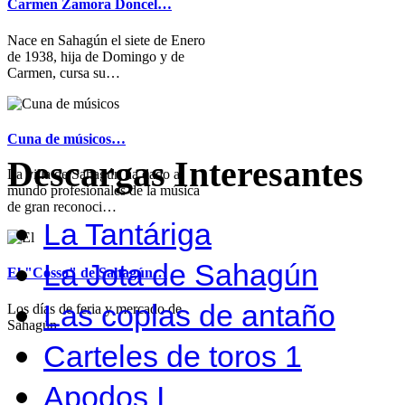
Carmen Zamora Doncel…
Nace en Sahagún el siete de Enero
de 1938, hija de Domingo y de
Carmen, cursa su…
Cuna de músicos…
Descargas Interesantes
La villa de Sahagún ha dado al
mundo profesionales de la música
de gran reconoci…
La Tantáriga
La Jota de Sahagún
El "Cosso" de Sahagún…
Las coplas de antaño
Los días de feria y mercado de
Sahagún…
Carteles de toros 1
Apodos I