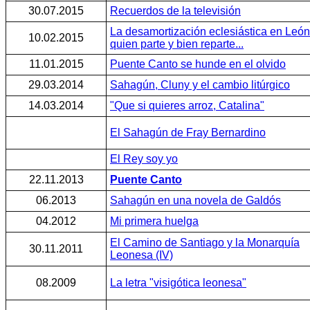
30.07.2015
Recuerdos de la televisión
La desamortización eclesiástica en León (
10.02.2015
quien parte y bien reparte...
11.01.2015
Puente Canto se hunde en el olvido
29.03.2014
Sahagún, Cluny y el cambio litúrgico
14.03.2014
"Que si quieres arroz, Catalina"
El Sahagún de Fray Bernardino
El Rey soy yo
22.11.2013
Puente Canto
06.2013
Sahagún en una novela de Galdós
04.2012
Mi primera huelga
El Camino de Santiago y la Monarquía
30.11.2011
Leonesa (IV)
08.2009
La letra "visigótica leonesa"