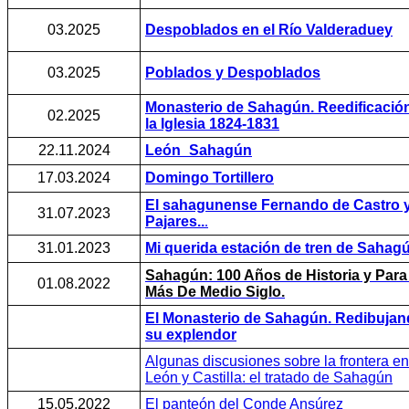
03.2025
Despoblados en el Río Valderaduey
03.2025
Poblados y Despoblados
Monasterio de Sahagún. Reedificació
02.2025
la Iglesia 1824-1831
22.11.2024
León_Sahagún
17.03.2024
Domingo Tortillero
El sahagunense Fernando de Castro 
31.07.2023
Pajares..
.
31.01.2023
Mi querida estación de tren de Sahag
Sahagún: 100 Años de Historia y Para 
01.08.2022
Más De Medio Siglo.
El Monasterio de Sahagún. Redibuja
su explendor
Algunas discusiones sobre la frontera en
León y Castilla: el tratado de Sahagún
15.05.2022
El panteón del Conde Ansúrez