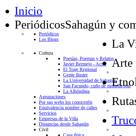
Inicio
Periódicos
Sahagún y co
Periódicos
Los Blogs
La Vi
Cultura
Poesías, Poemas y Relatos
Arte
Javier Bermejo - Actor
El Traje Regional
Gente Ilustre
Etno
La Universidad de Sahagún
San Facundo, cuño de moneda real
La Alhóndiga
Agrupaciones
Rutas
Por sus webs los conoceréis
Equivalencia nombre de calles
Servicios
Truc
Empresas de la Villa
Distancias desde Sahagún
Civil
Casa típica