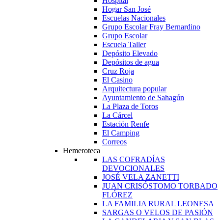
Hospital
Hogar San José
Escuelas Nacionales
Grupo Escolar Fray Bernardino
Grupo Escolar
Escuela Taller
Depósito Elevado
Depósitos de agua
Cruz Roja
El Casino
Arquitectura popular
Ayuntamiento de Sahagún
La Plaza de Toros
La Cárcel
Estación Renfe
El Camping
Correos
Hemeroteca
LAS COFRADÍAS
DEVOCIONALES
JOSÉ VELA ZANETTI
JUAN CRISÓSTOMO TORBADO
FLÓREZ
LA FAMILIA RURAL LEONESA
SARGAS O VELOS DE PASIÓN