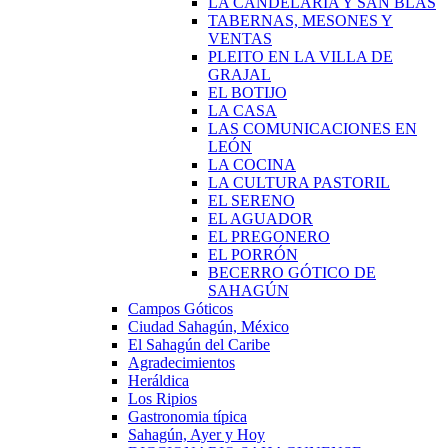
LA CANDELARIA Y SAN BLAS
TABERNAS, MESONES Y
VENTAS
PLEITO EN LA VILLA DE
GRAJAL
EL BOTIJO
LA CASA
LAS COMUNICACIONES EN
LEÓN
LA COCINA
LA CULTURA PASTORIL
EL SERENO
EL AGUADOR
EL PREGONERO
EL PORRÓN
BECERRO GÓTICO DE
SAHAGÚN
Campos Góticos
Ciudad Sahagún, México
El Sahagún del Caribe
Agradecimientos
Heráldica
Los Ripios
Gastronomia típica
Sahagún, Ayer y Hoy