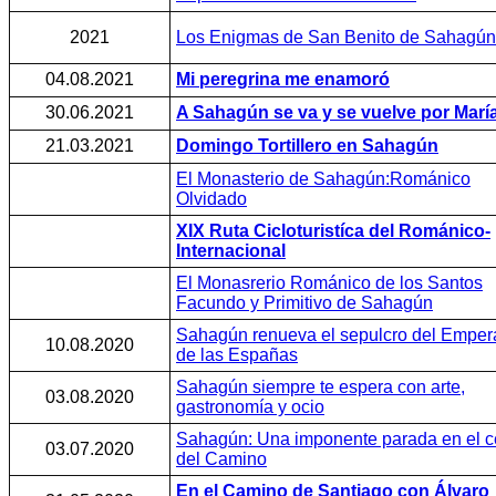
2021
Los Enigmas de San Benito de Sahagún
04.08.2021
Mi peregrina me enamoró
30.06.2021
A Sahagún se va y se vuelve por Marí
21.03.2021
Domingo Tortillero en Sahagún
El Monasterio de Sahagún:Románico
Olvidado
XIX Ruta Cicloturistíca del Románico-
Internacional
El Monasrerio Románico de los Santos
Facundo y Primitivo de Sahagún
Sahagún renueva el sepulcro del Emper
10.08.2020
de las Españas
Sahagún siempre te espera con arte,
03.08.2020
gastronomía y ocio
Sahagún: Una imponente parada en el c
03.07.2020
del Camino
En el Camino de Santiago con Álvaro