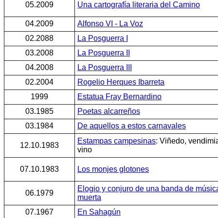
05.2009
Una cartografía literaria del Camino
04.2009
Alfonso VI - La Voz
02.2088
La Posguerra I
03.2008
La Posguerra II
04.2008
La Posguerra III
02.2004
Rogelio Herques Ibarreta
1999
Estatua Fray Bernardino
03.1985
Poetas alcarreños
03.1984
De aquellos a estos carnavales
Estampas campesinas
: Viñedo, vendimi
12.10.1983
vino
07.10.1983
Los monjes glotones
Elogio y conjuro de una banda de músic
06.1979
muerta
07.1967
En Sahagún