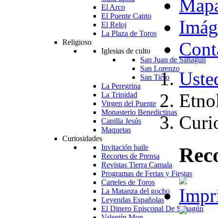
Map
El Arco
El Puente Canto
Imág
El Reloj
La Plaza de Toros
Religioso
Cont
Iglesias de culto
San Juan de Sahagún
San Lorenzo
Usted
San Tirso
La Peregrina
Etno
La Trinidad
Virgen del Puente
Monasterio Benedictinas
Curi
Capilla Jesús
Maquetas
Curiosidades
Invitación baile
Reco
Recortes de Prensa
Revistas Tierra Camala
Programas de Ferias y Fiestas
Carteles de Toros
La Matanza del gocho
Leyendas Españolas
El Dinero Episcopal De Sahagún
Valentín Mon