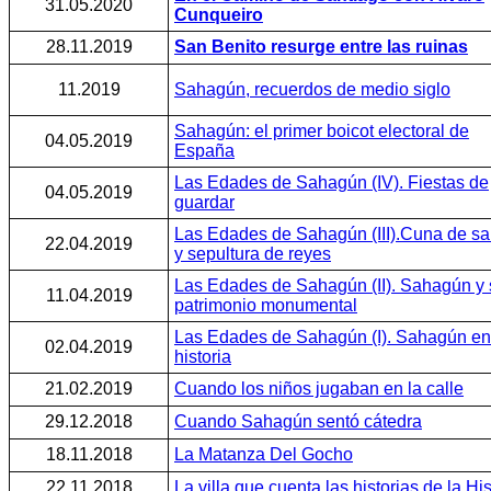
31.05.2020
Cunqueiro
28.11.2019
San Benito resurge entre las ruinas
11.2019
Sahagún, recuerdos de medio siglo
Sahagún: el primer boicot electoral de
04.05.2019
España
Las Edades de Sahagún (IV). Fiestas de
04.05.2019
guardar
Las Edades de Sahagún (III).Cuna de sa
22.04.2019
y sepultura de reyes
Las Edades de Sahagún (II). Sahagún y 
11.04.2019
patrimonio monumental
Las Edades de Sahagún (I). Sahagún en
02.04.2019
historia
21.02.2019
Cuando los niños jugaban en la calle
29.12.2018
Cuando Sahagún sentó cátedra
18.11.2018
La Matanza Del Gocho
22.11.2018
La villa que cuenta las historias de la His