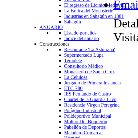
El regreso de Licinio Mediavilla
La Botica del Monasterio
Industrias en Sahagún en 1881
Detal
Sahagún
ANUARIO
Listado por años
Visi
Índice del anuario
Construcciones
Restaurante 'La Asturiana'
Supermercado Lupa
Templete
Consultorio Médico
Monasterio de Santa Cruz
La Celulosa
Juzgado de Primera Instancia
ETC-780
IES Fernando de Castro
Cuartel de la Guardia Civil
Residencia Virgen Peregrina
Polígono Industrial
Polideportivo Municipal
Molino Del Boquerón
Pabellón de Deportes
Matadero Comarcal