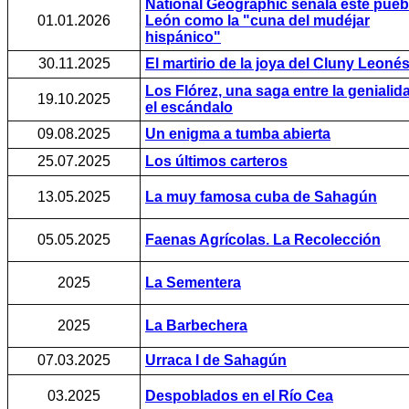
National Geographic señala este pueb
01.01.2026
León como la "cuna del mudéjar
hispánico"
30.11.2025
El martirio de la joya del Cluny Leoné
Los Flórez, una saga entre la genialid
19.10.2025
el escándalo
09.08.2025
Un enigma a tumba abierta
25.07.2025
Los últimos carteros
13.05.2025
La muy famosa cuba de Sahagún
05.05.2025
Faenas Agrícolas. La Recolección
2025
La Sementera
2025
La Barbechera
07.03.2025
Urraca I de Sahagún
03.2025
Despoblados en el Río Cea